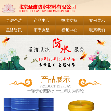
走进圣洁
产品中心
技术支持
案例展示
圣洁资讯
雨季克星
视频中心
联系我们
产品展示
PRODUCT DISPLAY
一颗佛心照防水 一生精力为丙纶