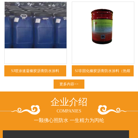
SJ喷涂速凝橡胶沥青防水涂料
SJ非固化橡胶沥青防水涂料（热熔
型、冷粘型）
更多内容>>
企业介绍
COMPANIES
一颗佛心照防水 一生精力为丙纶