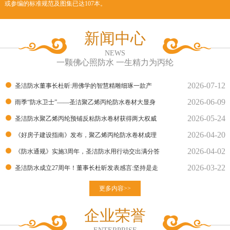
或参编的标准规范及图集已达107本。
新闻中心
NEWS
一颗佛心照防水 一生精力为丙纶
2026-07-12
圣洁防水董事长杜昕:用佛学的智慧精雕细琢一款产
2026-06-09
品！
雨季“防水卫士”——圣洁聚乙烯丙纶防水卷材大显身
2026-05-24
手！
圣洁防水聚乙烯丙纶预铺反粘防水卷材获得两大权威
2026-04-20
部门的检测报告
《好房子建设指南》发布，聚乙烯丙纶防水卷材成理
2026-04-02
想建材
《防水通规》实施3周年，圣洁防水用行动交出满分答
2026-03-22
卷
圣洁防水成立27周年！董事长杜昕发表感言:坚持是走
向胜利的良
更多内容>>
企业荣誉