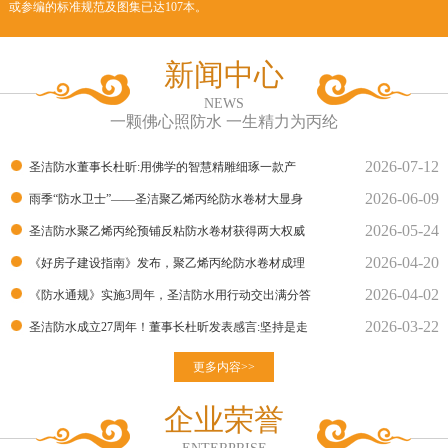
或参编的标准规范及图集已达107本。
新闻中心
NEWS
一颗佛心照防水 一生精力为丙纶
2026-07-12
圣洁防水董事长杜昕:用佛学的智慧精雕细琢一款产
2026-06-09
品！
雨季“防水卫士”——圣洁聚乙烯丙纶防水卷材大显身
2026-05-24
手！
圣洁防水聚乙烯丙纶预铺反粘防水卷材获得两大权威
2026-04-20
部门的检测报告
《好房子建设指南》发布，聚乙烯丙纶防水卷材成理
2026-04-02
想建材
《防水通规》实施3周年，圣洁防水用行动交出满分答
2026-03-22
卷
圣洁防水成立27周年！董事长杜昕发表感言:坚持是走
向胜利的良
更多内容>>
企业荣誉