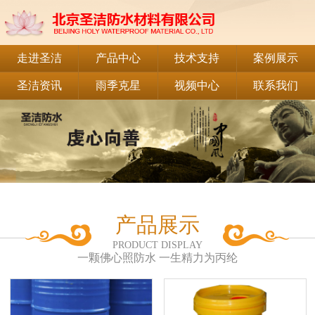
走进圣洁
产品中心
技术支持
案例展示
圣洁资讯
雨季克星
视频中心
联系我们
产品展示
PRODUCT DISPLAY
一颗佛心照防水 一生精力为丙纶