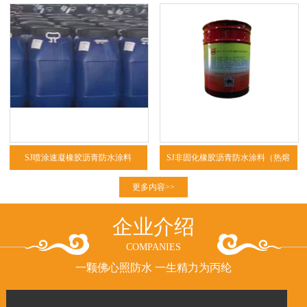
SJ喷涂速凝橡胶沥青防水涂料
SJ非固化橡胶沥青防水涂料（热熔
型、冷粘型）
更多内容>>
企业介绍
COMPANIES
一颗佛心照防水 一生精力为丙纶