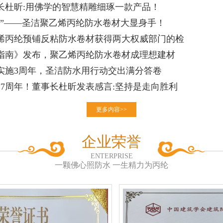
长杜昕:用佛学的智慧精雕细琢一款产品！
士”——圣洁聚乙烯丙纶防水卷材大显身手！
烯丙纶预铺反粘防水卷材获得两大权威部门的检
指南》发布，聚乙烯丙纶防水卷材成理想建材
实施3周年，圣洁防水用行动交出满分答卷
27周年！董事长杜昕发表感言:坚持是走向胜利
更多内容>>
企业荣誉
ENTERPRISE
一颗佛心照防水 一生精力为丙纶