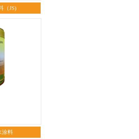
（JS)
水涂料