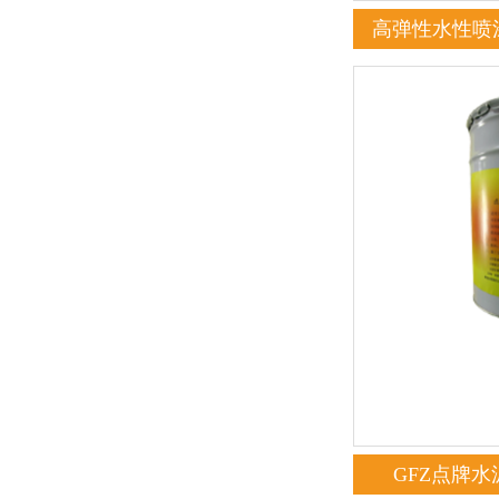
高弹性水性喷
GFZ点牌