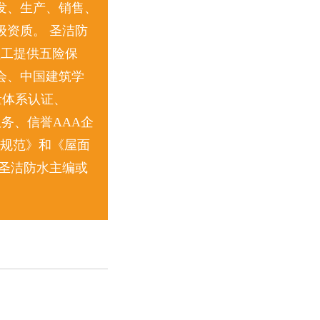
发、生产、销售、
资质。 圣洁防
员工提供五险保
会、中国建筑学
量体系认证、
服务、信誉AAA企
收规范》和《屋面
圣洁防水主编或