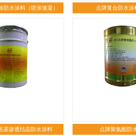
涂防水涂料（喷涂速凝）
点牌复合防水涂料
水泥基渗透结晶防水涂料
点牌聚氨酯防