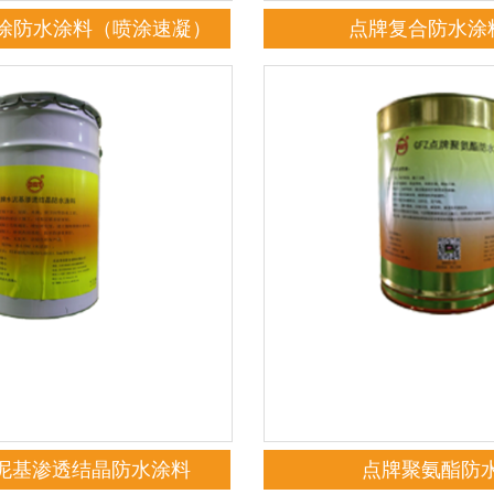
涂防水涂料（喷涂速凝）
点牌复合防水涂料
水泥基渗透结晶防水涂料
点牌聚氨酯防