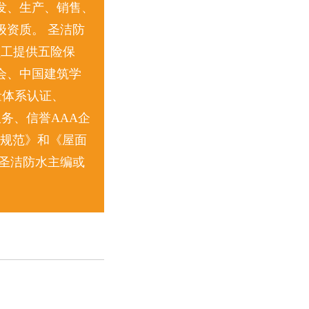
发、生产、销售、
资质。 圣洁防
员工提供五险保
会、中国建筑学
量体系认证、
服务、信誉AAA企
收规范》和《屋面
圣洁防水主编或