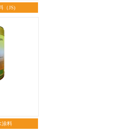
（JS)
水涂料