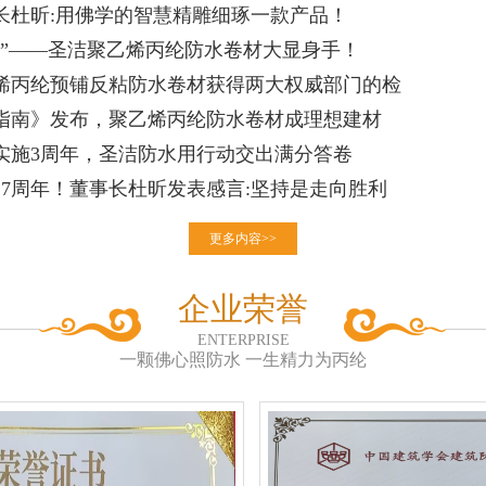
长杜昕:用佛学的智慧精雕细琢一款产品！
士”——圣洁聚乙烯丙纶防水卷材大显身手！
烯丙纶预铺反粘防水卷材获得两大权威部门的检
指南》发布，聚乙烯丙纶防水卷材成理想建材
实施3周年，圣洁防水用行动交出满分答卷
27周年！董事长杜昕发表感言:坚持是走向胜利
更多内容>>
企业荣誉
ENTERPRISE
一颗佛心照防水 一生精力为丙纶