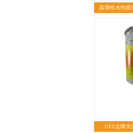
高弹性水性喷
GFZ点牌