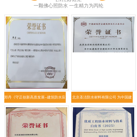
ENTERPRISE
一颗佛心照防水 一生精力为丙纶
郑丹《守正创新高质发展--建筑防水应
北京圣洁防水材料有限公司 为中国建
用技
筑学会