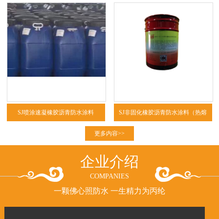
SJ喷涂速凝橡胶沥青防水涂料
SJ非固化橡胶沥青防水涂料（热熔
型、冷粘型）
更多内容>>
企业介绍
COMPANIES
一颗佛心照防水 一生精力为丙纶