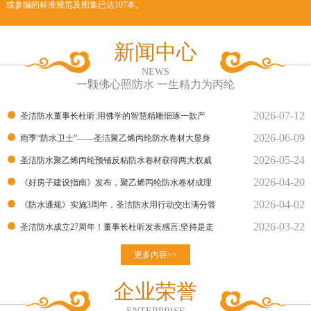
或参编的标准规范及图集已达107本。
新闻中心
NEWS
一颗佛心照防水 一生精力为丙纶
2026-07-12
圣洁防水董事长杜昕:用佛学的智慧精雕细琢一款产
2026-06-09
品！
雨季“防水卫士”——圣洁聚乙烯丙纶防水卷材大显身
2026-05-24
手！
圣洁防水聚乙烯丙纶预铺反粘防水卷材获得两大权威
2026-04-20
部门的检测报告
《好房子建设指南》发布，聚乙烯丙纶防水卷材成理
2026-04-02
想建材
《防水通规》实施3周年，圣洁防水用行动交出满分答
2026-03-22
卷
圣洁防水成立27周年！董事长杜昕发表感言:坚持是走
向胜利的良
更多内容>>
企业荣誉