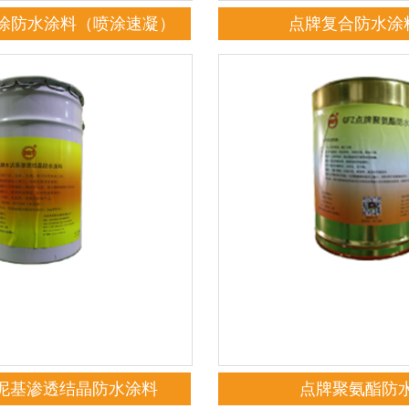
涂防水涂料（喷涂速凝）
点牌复合防水涂料
水泥基渗透结晶防水涂料
点牌聚氨酯防