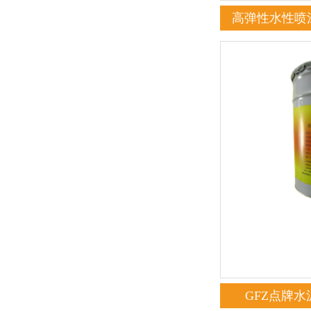
高弹性水性喷
GFZ点牌