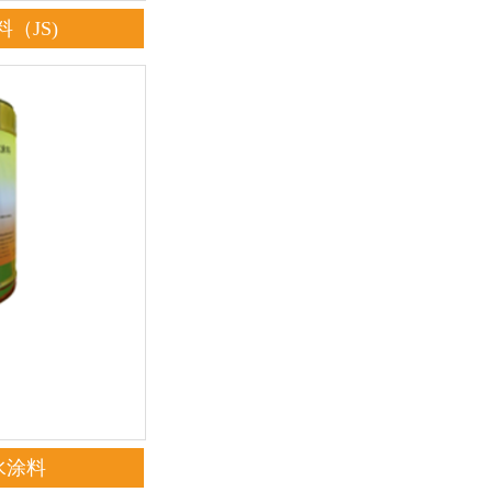
（JS)
水涂料