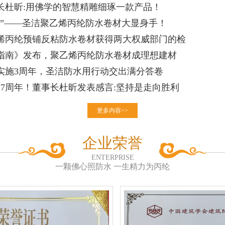
长杜昕:用佛学的智慧精雕细琢一款产品！
士”——圣洁聚乙烯丙纶防水卷材大显身手！
烯丙纶预铺反粘防水卷材获得两大权威部门的检
指南》发布，聚乙烯丙纶防水卷材成理想建材
实施3周年，圣洁防水用行动交出满分答卷
27周年！董事长杜昕发表感言:坚持是走向胜利
更多内容>>
企业荣誉
ENTERPRISE
一颗佛心照防水 一生精力为丙纶