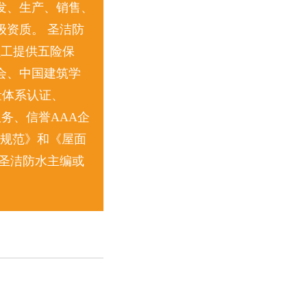
发、生产、销售、
资质。 圣洁防
员工提供五险保
会、中国建筑学
量体系认证、
服务、信誉AAA企
收规范》和《屋面
圣洁防水主编或