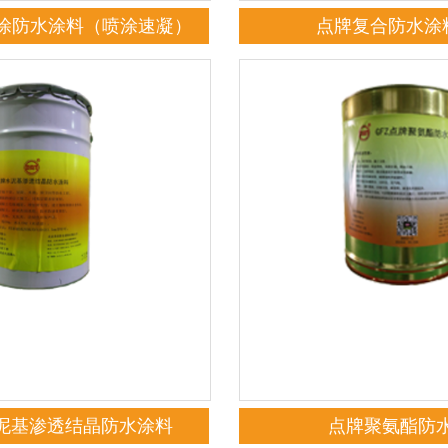
涂防水涂料（喷涂速凝）
点牌复合防水涂料
水泥基渗透结晶防水涂料
点牌聚氨酯防