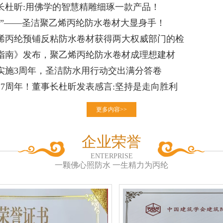
长杜昕:用佛学的智慧精雕细琢一款产品！
士”——圣洁聚乙烯丙纶防水卷材大显身手！
烯丙纶预铺反粘防水卷材获得两大权威部门的检
指南》发布，聚乙烯丙纶防水卷材成理想建材
实施3周年，圣洁防水用行动交出满分答卷
27周年！董事长杜昕发表感言:坚持是走向胜利
更多内容>>
企业荣誉
ENTERPRISE
一颗佛心照防水 一生精力为丙纶