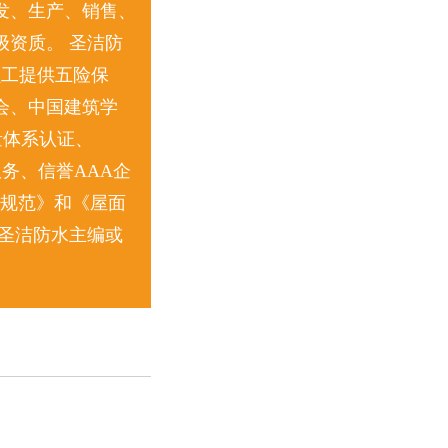
发、生产、销售、
资质。 圣洁防
员工提供五险保
会、中国建筑学
量体系认证、
服务、信誉AAA企
收规范》和《屋面
圣洁防水主编或