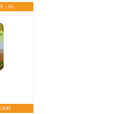
（JS)
水涂料