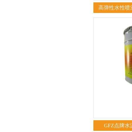
高弹性水性喷
GFZ点牌