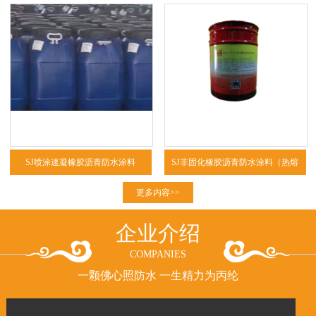
SJ喷涂速凝橡胶沥青防水涂料
SJ非固化橡胶沥青防水涂料（热熔
型、冷粘型）
更多内容>>
企业介绍
COMPANIES
一颗佛心照防水 一生精力为丙纶