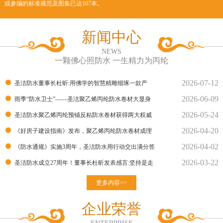
或参编的标准规范及图集已达107本。
新闻中心
NEWS
一颗佛心照防水 一生精力为丙纶
2026-07-12
圣洁防水董事长杜昕:用佛学的智慧精雕细琢一款产
2026-06-09
品！
雨季“防水卫士”——圣洁聚乙烯丙纶防水卷材大显身
2026-05-24
手！
圣洁防水聚乙烯丙纶预铺反粘防水卷材获得两大权威
2026-04-20
部门的检测报告
《好房子建设指南》发布，聚乙烯丙纶防水卷材成理
2026-04-02
想建材
《防水通规》实施3周年，圣洁防水用行动交出满分答
2026-03-22
卷
圣洁防水成立27周年！董事长杜昕发表感言:坚持是走
向胜利的良
更多内容>>
企业荣誉