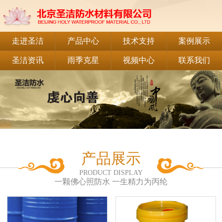
走进圣洁
产品中心
技术支持
案例展示
圣洁资讯
雨季克星
视频中心
联系我们
产品展示
PRODUCT DISPLAY
一颗佛心照防水 一生精力为丙纶