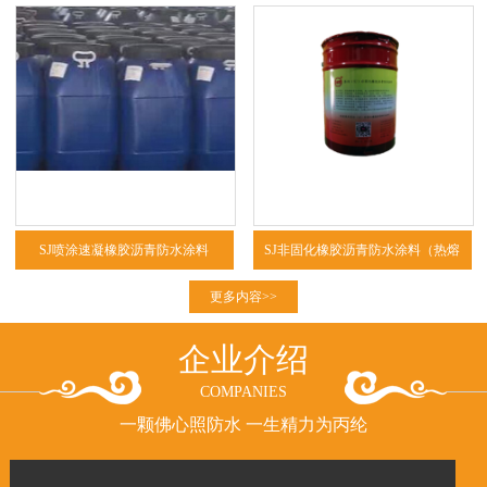
SJ喷涂速凝橡胶沥青防水涂料
SJ非固化橡胶沥青防水涂料（热熔
型、冷粘型）
更多内容>>
企业介绍
COMPANIES
一颗佛心照防水 一生精力为丙纶