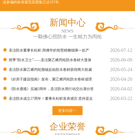
或参编的标准规范及图集已达107本。
新闻中心
NEWS
一颗佛心照防水 一生精力为丙纶
2026-07-12
圣洁防水董事长杜昕:用佛学的智慧精雕细琢一款产
2026-06-09
品！
雨季“防水卫士”——圣洁聚乙烯丙纶防水卷材大显身
2026-05-24
手！
圣洁防水聚乙烯丙纶预铺反粘防水卷材获得两大权威
2026-04-20
部门的检测报告
《好房子建设指南》发布，聚乙烯丙纶防水卷材成理
2026-04-02
想建材
《防水通规》实施3周年，圣洁防水用行动交出满分答
2026-03-22
卷
圣洁防水成立27周年！董事长杜昕发表感言:坚持是走
向胜利的良
更多内容>>
企业荣誉