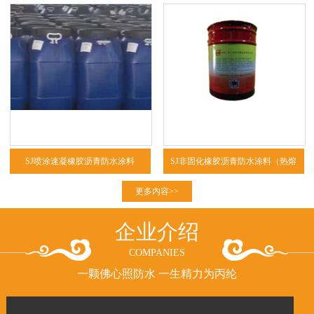
SJ喷涂速凝橡胶沥青防水涂料
SJ非固化橡胶沥青防水涂料（热熔
型、冷粘型）
更多内容>>
企业介绍
COMPANIES
一颗佛心照防水 一生精力为丙纶