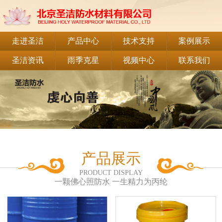
走进圣洁
产品中心
技术支持
案例展示
圣洁资讯
雨季克星
视频中心
联系我们
产品展示
PRODUCT DISPLAY
一颗佛心照防水 一生精力为丙纶