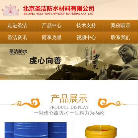
走进圣洁
产品中心
技术支持
案例展示
圣洁资讯
雨季克星
视频中心
联系我们
产品展示
PRODUCT DISPLAY
一颗佛心照防水 一生精力为丙纶