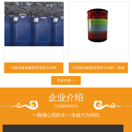
SJ喷涂速凝橡胶沥青防水涂料
SJ非固化橡胶沥青防水涂料（热熔
型、冷粘型）
更多内容>>
企业介绍
COMPANIES
一颗佛心照防水 一生精力为丙纶