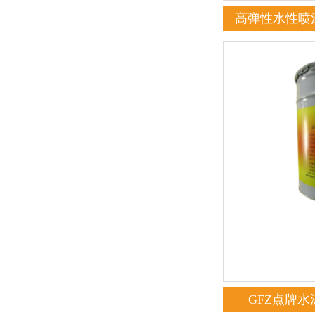
高弹性水性喷
GFZ点牌