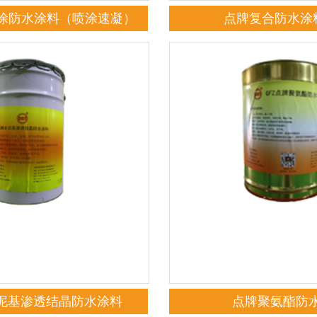
涂防水涂料（喷涂速凝）
点牌复合防水涂料
水泥基渗透结晶防水涂料
点牌聚氨酯防