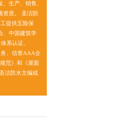
发、生产、销售、
资质。 圣洁防
员工提供五险保
会、中国建筑学
量体系认证、
服务、信誉AAA企
收规范》和《屋面
圣洁防水主编或