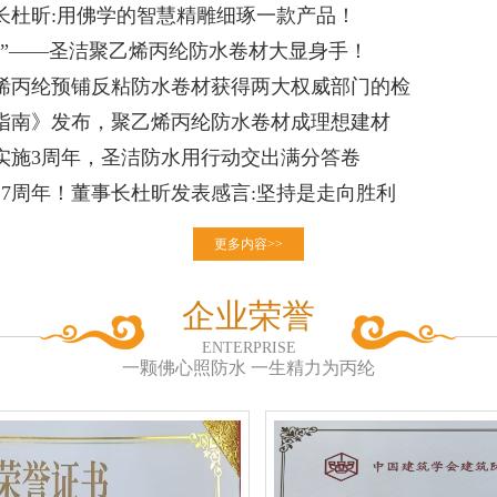
长杜昕:用佛学的智慧精雕细琢一款产品！
士”——圣洁聚乙烯丙纶防水卷材大显身手！
烯丙纶预铺反粘防水卷材获得两大权威部门的检
指南》发布，聚乙烯丙纶防水卷材成理想建材
实施3周年，圣洁防水用行动交出满分答卷
27周年！董事长杜昕发表感言:坚持是走向胜利
更多内容>>
企业荣誉
ENTERPRISE
一颗佛心照防水 一生精力为丙纶