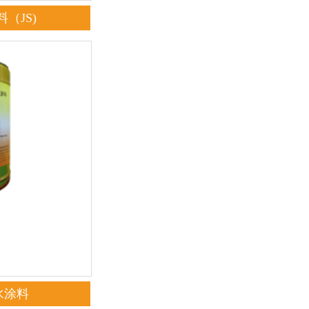
（JS)
水涂料