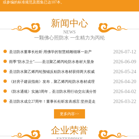
或参编的标准规范及图集已达107本。
新闻中心
NEWS
一颗佛心照防水 一生精力为丙纶
2026-07-12
圣洁防水董事长杜昕:用佛学的智慧精雕细琢一款产
2026-06-09
品！
雨季“防水卫士”——圣洁聚乙烯丙纶防水卷材大显身
2026-05-24
手！
圣洁防水聚乙烯丙纶预铺反粘防水卷材获得两大权威
2026-04-20
部门的检测报告
《好房子建设指南》发布，聚乙烯丙纶防水卷材成理
2026-04-02
想建材
《防水通规》实施3周年，圣洁防水用行动交出满分答
2026-03-22
卷
圣洁防水成立27周年！董事长杜昕发表感言:坚持是走
向胜利的良
更多内容>>
企业荣誉