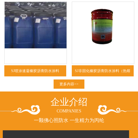
SJ喷涂速凝橡胶沥青防水涂料
SJ非固化橡胶沥青防水涂料（热熔
型、冷粘型）
更多内容>>
企业介绍
COMPANIES
一颗佛心照防水 一生精力为丙纶