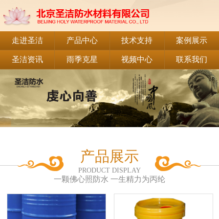
走进圣洁
产品中心
技术支持
案例展示
圣洁资讯
雨季克星
视频中心
联系我们
产品展示
PRODUCT DISPLAY
一颗佛心照防水 一生精力为丙纶