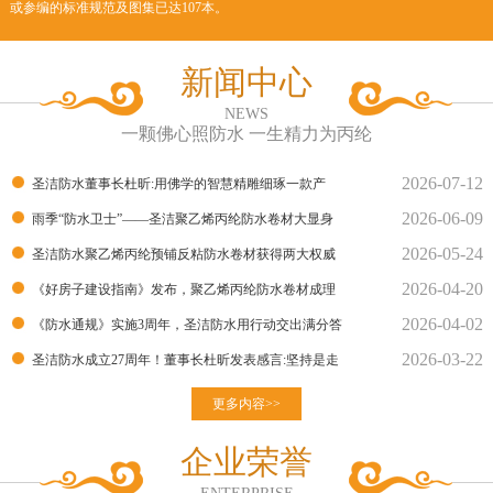
或参编的标准规范及图集已达107本。
新闻中心
NEWS
一颗佛心照防水 一生精力为丙纶
2026-07-12
圣洁防水董事长杜昕:用佛学的智慧精雕细琢一款产
2026-06-09
品！
雨季“防水卫士”——圣洁聚乙烯丙纶防水卷材大显身
2026-05-24
手！
圣洁防水聚乙烯丙纶预铺反粘防水卷材获得两大权威
2026-04-20
部门的检测报告
《好房子建设指南》发布，聚乙烯丙纶防水卷材成理
2026-04-02
想建材
《防水通规》实施3周年，圣洁防水用行动交出满分答
2026-03-22
卷
圣洁防水成立27周年！董事长杜昕发表感言:坚持是走
向胜利的良
更多内容>>
企业荣誉