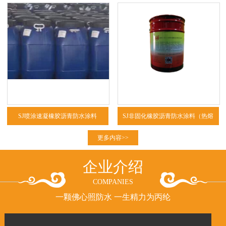
SJ喷涂速凝橡胶沥青防水涂料
SJ非固化橡胶沥青防水涂料（热熔
型、冷粘型）
更多内容>>
企业介绍
COMPANIES
一颗佛心照防水 一生精力为丙纶