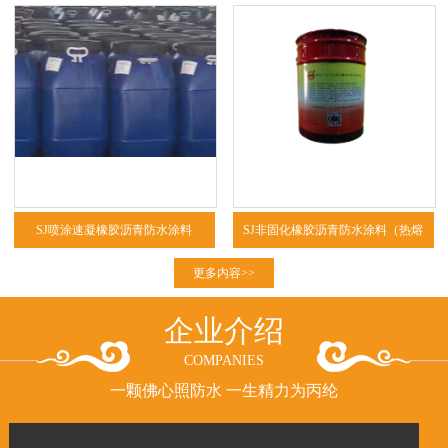
SJ喷涂速凝橡胶沥青防水涂料
SJ非固化橡胶沥青防水涂料（热熔
型、冷粘型）
更多内容>>
企业介绍
COMPANIES
一颗佛心照防水 一生精力为丙纶