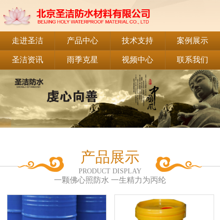
走进圣洁
产品中心
技术支持
案例展示
圣洁资讯
雨季克星
视频中心
联系我们
产品展示
PRODUCT DISPLAY
一颗佛心照防水 一生精力为丙纶