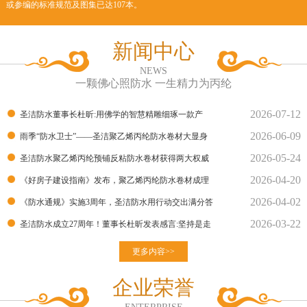
或参编的标准规范及图集已达107本。
新闻中心
NEWS
一颗佛心照防水 一生精力为丙纶
2026-07-12
圣洁防水董事长杜昕:用佛学的智慧精雕细琢一款产
2026-06-09
品！
雨季“防水卫士”——圣洁聚乙烯丙纶防水卷材大显身
2026-05-24
手！
圣洁防水聚乙烯丙纶预铺反粘防水卷材获得两大权威
2026-04-20
部门的检测报告
《好房子建设指南》发布，聚乙烯丙纶防水卷材成理
2026-04-02
想建材
《防水通规》实施3周年，圣洁防水用行动交出满分答
2026-03-22
卷
圣洁防水成立27周年！董事长杜昕发表感言:坚持是走
向胜利的良
更多内容>>
企业荣誉