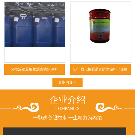
SJ喷涂速凝橡胶沥青防水涂料
SJ非固化橡胶沥青防水涂料（热熔
型、冷粘型）
更多内容>>
企业介绍
COMPANIES
一颗佛心照防水 一生精力为丙纶