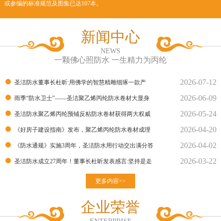
或参编的标准规范及图集已达107本。
新闻中心
NEWS
一颗佛心照防水 一生精力为丙纶
2026-07-12
圣洁防水董事长杜昕:用佛学的智慧精雕细琢一款产
2026-06-09
品！
雨季“防水卫士”——圣洁聚乙烯丙纶防水卷材大显身
2026-05-24
手！
圣洁防水聚乙烯丙纶预铺反粘防水卷材获得两大权威
2026-04-20
部门的检测报告
《好房子建设指南》发布，聚乙烯丙纶防水卷材成理
2026-04-02
想建材
《防水通规》实施3周年，圣洁防水用行动交出满分答
2026-03-22
卷
圣洁防水成立27周年！董事长杜昕发表感言:坚持是走
向胜利的良
更多内容>>
企业荣誉