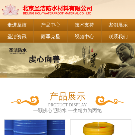
走进圣洁
产品中心
技术支持
案例展示
圣洁资讯
雨季克星
视频中心
联系我们
产品展示
PRODUCT DISPLAY
一颗佛心照防水 一生精力为丙纶