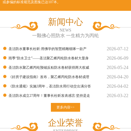
或参编的标准规范及图集已达107本。
新闻中心
NEWS
一颗佛心照防水 一生精力为丙纶
2026-07-12
圣洁防水董事长杜昕:用佛学的智慧精雕细琢一款产
2026-06-09
品！
雨季“防水卫士”——圣洁聚乙烯丙纶防水卷材大显身
2026-05-24
手！
圣洁防水聚乙烯丙纶预铺反粘防水卷材获得两大权威
2026-04-20
部门的检测报告
《好房子建设指南》发布，聚乙烯丙纶防水卷材成理
2026-04-02
想建材
《防水通规》实施3周年，圣洁防水用行动交出满分答
2026-03-22
卷
圣洁防水成立27周年！董事长杜昕发表感言:坚持是走
向胜利的良
更多内容>>
企业荣誉