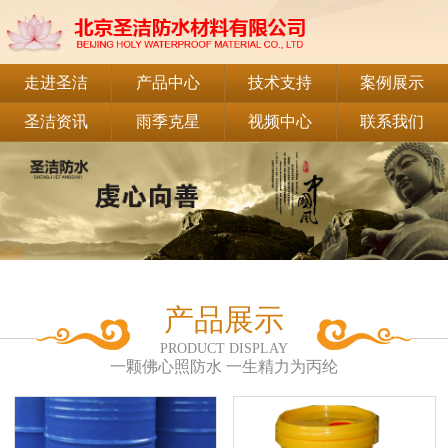
走进圣洁
产品中心
技术支持
案例展示
圣洁资讯
雨季克星
视频中心
联系我们
产品展示
PRODUCT DISPLAY
一颗佛心照防水 一生精力为丙纶