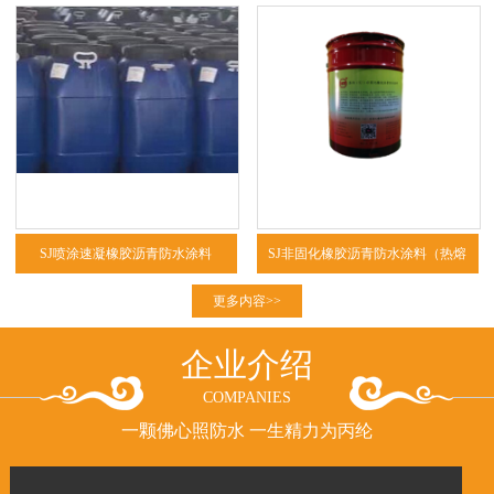
SJ喷涂速凝橡胶沥青防水涂料
SJ非固化橡胶沥青防水涂料（热熔
型、冷粘型）
更多内容>>
企业介绍
COMPANIES
一颗佛心照防水 一生精力为丙纶