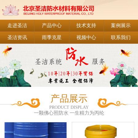
走进圣洁
产品中心
技术支持
案例展示
圣洁资讯
雨季克星
视频中心
联系我们
产品展示
PRODUCT DISPLAY
一颗佛心照防水 一生精力为丙纶