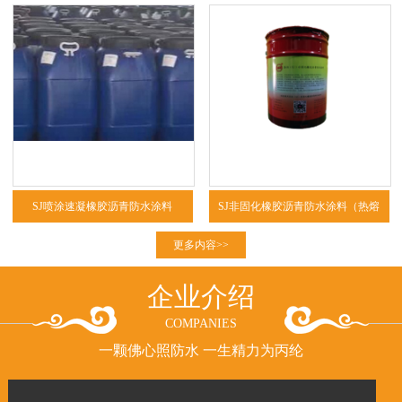
SJ喷涂速凝橡胶沥青防水涂料
SJ非固化橡胶沥青防水涂料（热熔
型、冷粘型）
更多内容>>
企业介绍
COMPANIES
一颗佛心照防水 一生精力为丙纶