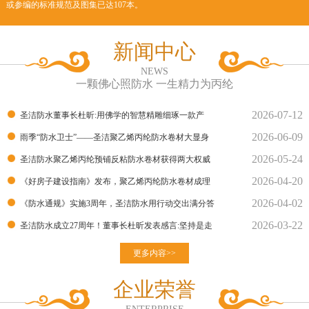
或参编的标准规范及图集已达107本。
新闻中心
NEWS
一颗佛心照防水 一生精力为丙纶
2026-07-12
圣洁防水董事长杜昕:用佛学的智慧精雕细琢一款产
2026-06-09
品！
雨季“防水卫士”——圣洁聚乙烯丙纶防水卷材大显身
2026-05-24
手！
圣洁防水聚乙烯丙纶预铺反粘防水卷材获得两大权威
2026-04-20
部门的检测报告
《好房子建设指南》发布，聚乙烯丙纶防水卷材成理
2026-04-02
想建材
《防水通规》实施3周年，圣洁防水用行动交出满分答
2026-03-22
卷
圣洁防水成立27周年！董事长杜昕发表感言:坚持是走
向胜利的良
更多内容>>
企业荣誉