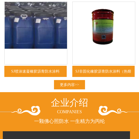
SJ喷涂速凝橡胶沥青防水涂料
SJ非固化橡胶沥青防水涂料（热熔
型、冷粘型）
更多内容>>
企业介绍
COMPANIES
一颗佛心照防水 一生精力为丙纶