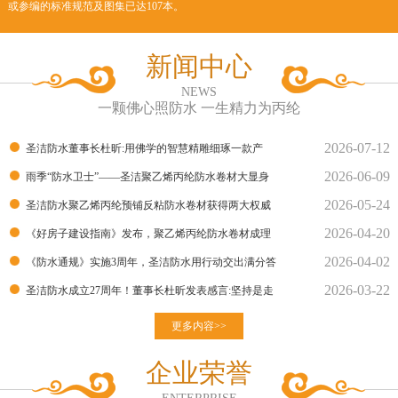
或参编的标准规范及图集已达107本。
新闻中心
NEWS
一颗佛心照防水 一生精力为丙纶
2026-07-12
圣洁防水董事长杜昕:用佛学的智慧精雕细琢一款产
2026-06-09
品！
雨季“防水卫士”——圣洁聚乙烯丙纶防水卷材大显身
2026-05-24
手！
圣洁防水聚乙烯丙纶预铺反粘防水卷材获得两大权威
2026-04-20
部门的检测报告
《好房子建设指南》发布，聚乙烯丙纶防水卷材成理
2026-04-02
想建材
《防水通规》实施3周年，圣洁防水用行动交出满分答
2026-03-22
卷
圣洁防水成立27周年！董事长杜昕发表感言:坚持是走
向胜利的良
更多内容>>
企业荣誉