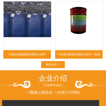
SJ喷涂速凝橡胶沥青防水涂料
SJ非固化橡胶沥青防水涂料（热熔
型、冷粘型）
更多内容>>
企业介绍
COMPANIES
一颗佛心照防水 一生精力为丙纶