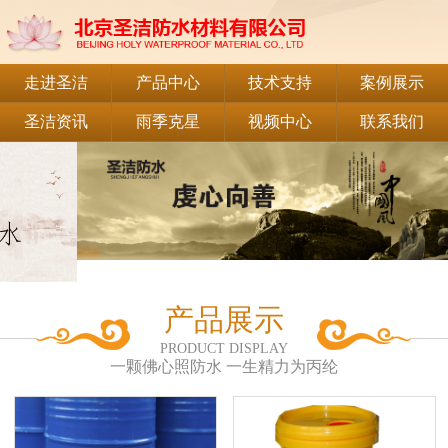
走进圣洁
产品中心
技术支持
案例展示
圣洁资讯
雨季克星
视频中心
联系我们
产品展示
PRODUCT DISPLAY
一颗佛心照防水 一生精力为丙纶