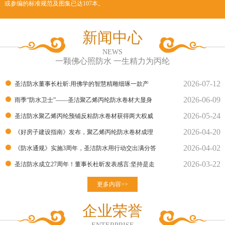
或参编的标准规范及图集已达107本。
新闻中心
NEWS
一颗佛心照防水 一生精力为丙纶
2026-07-12
圣洁防水董事长杜昕:用佛学的智慧精雕细琢一款产
2026-06-09
品！
雨季“防水卫士”——圣洁聚乙烯丙纶防水卷材大显身
2026-05-24
手！
圣洁防水聚乙烯丙纶预铺反粘防水卷材获得两大权威
2026-04-20
部门的检测报告
《好房子建设指南》发布，聚乙烯丙纶防水卷材成理
2026-04-02
想建材
《防水通规》实施3周年，圣洁防水用行动交出满分答
2026-03-22
卷
圣洁防水成立27周年！董事长杜昕发表感言:坚持是走
向胜利的良
更多内容>>
企业荣誉