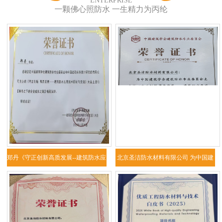
ENTERPRISE
一颗佛心照防水 一生精力为丙纶
郑丹《守正创新高质发展--建筑防水应
北京圣洁防水材料有限公司 为中国建
用技
筑学会