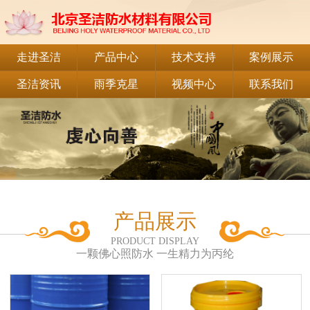
走进圣洁
产品中心
技术支持
案例展示
圣洁资讯
雨季克星
视频中心
联系我们
产品展示
PRODUCT DISPLAY
一颗佛心照防水 一生精力为丙纶