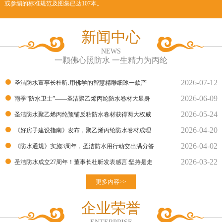
或参编的标准规范及图集已达107本。
新闻中心
NEWS
一颗佛心照防水 一生精力为丙纶
2026-07-12
圣洁防水董事长杜昕:用佛学的智慧精雕细琢一款产
2026-06-09
品！
雨季“防水卫士”——圣洁聚乙烯丙纶防水卷材大显身
2026-05-24
手！
圣洁防水聚乙烯丙纶预铺反粘防水卷材获得两大权威
2026-04-20
部门的检测报告
《好房子建设指南》发布，聚乙烯丙纶防水卷材成理
2026-04-02
想建材
《防水通规》实施3周年，圣洁防水用行动交出满分答
2026-03-22
卷
圣洁防水成立27周年！董事长杜昕发表感言:坚持是走
向胜利的良
更多内容>>
企业荣誉