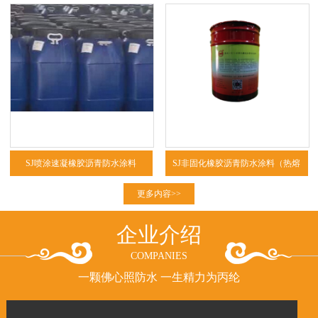
SJ喷涂速凝橡胶沥青防水涂料
SJ非固化橡胶沥青防水涂料（热熔
型、冷粘型）
更多内容>>
企业介绍
COMPANIES
一颗佛心照防水 一生精力为丙纶