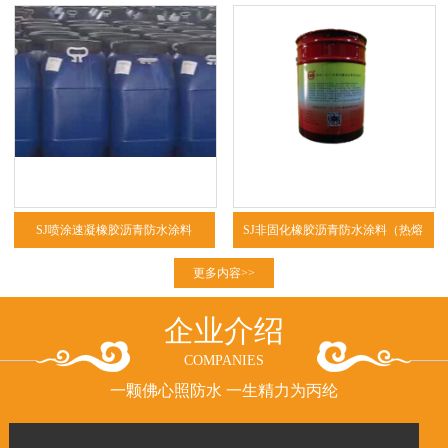
SJ喷涂速凝橡胶沥青防水涂料
SJ非固化橡胶沥青防水涂料（热熔
型、冷粘型）
更多内容>>
企业介绍
COMPANIES
一颗佛心照防水 一生精力为丙纶