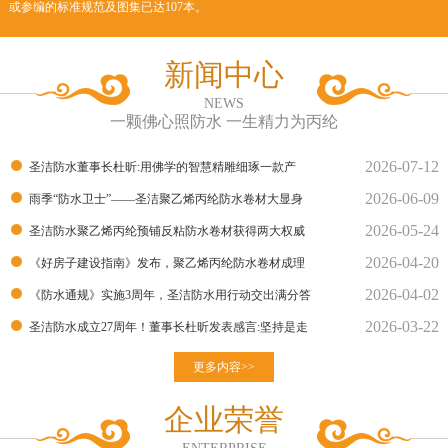
或参编的标准规范及图集已达107本。
新闻中心
NEWS
一颗佛心照防水 一生精力为丙纶
2026-07-12
圣洁防水董事长杜昕:用佛学的智慧精雕细琢一款产
2026-06-09
品！
雨季“防水卫士”——圣洁聚乙烯丙纶防水卷材大显身
2026-05-24
手！
圣洁防水聚乙烯丙纶预铺反粘防水卷材获得两大权威
2026-04-20
部门的检测报告
《好房子建设指南》发布，聚乙烯丙纶防水卷材成理
2026-04-02
想建材
《防水通规》实施3周年，圣洁防水用行动交出满分答
2026-03-22
卷
圣洁防水成立27周年！董事长杜昕发表感言:坚持是走
向胜利的良
更多内容>>
企业荣誉